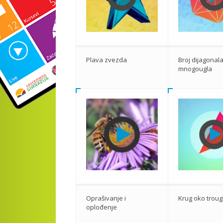
Plava zvezda
Broj dijagonal
mnogougla
Oprašivanje i
Krug oko troug
oplođenje