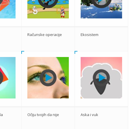
a
Računske operacije
Ekosistem
la
Očiju tvojih da nije
Aska i vuk