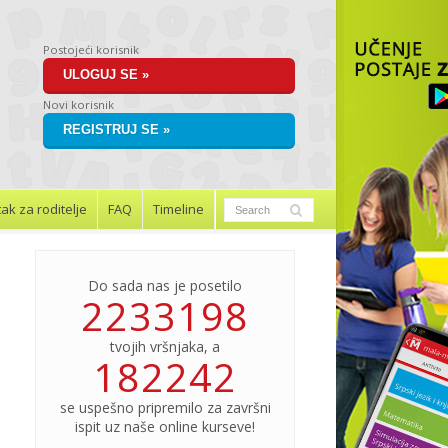
Postojeći korisnik
ULOGUJ SE »
Novi korisnik
REGISTRUJ SE »
ak za roditelje
FAQ
Timeline
Do sada nas je posetilo
2233198
tvojih vršnjaka, a
182242
se uspešno pripremilo za završni
ispit uz naše online kurseve!