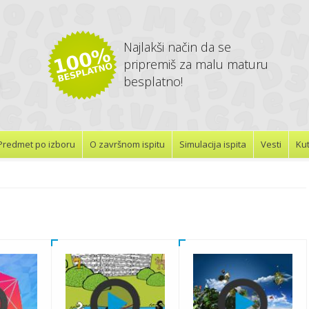
Najlakši način da se
pripremiš za malu maturu
besplatno!
Predmet po izboru
O završnom ispitu
Simulacija ispita
Vesti
Kut