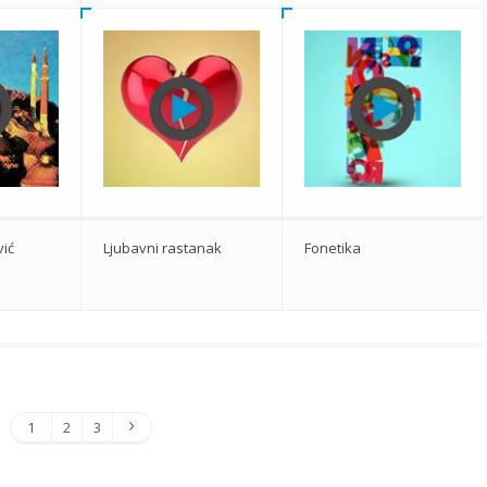
vić
Ljubavni rastanak
Fonetika
1
2
3