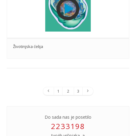
Životinjska ćelija
1
2
3
Do sada nas je posetilo
2233198
tvojih vršnjaka, a